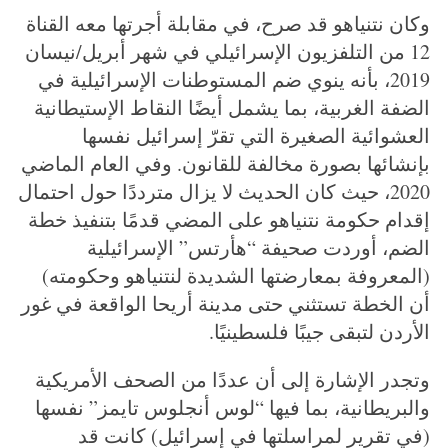
وكان نتنياهو قد صرح، في مقابلة أجرتها معه القناة
12 من التلفزيون الإسرائيلي في شهر أبريل/نيسان
2019، بأنه ينوي ضم المستوطنات الإسرائيلية في
الضفة الغربية، بما يشمل أيضًا النقاط الإستيطانية
العشوائية الصغيرة التي تقرّ إسرائيل نفسها
بإنشائها بصورة مخالفة للقانون. وفي العام الماضي
2020، حيث كان الحديث لا يزال مترددًا حول احتمال
إقدام حكومة نتنياهو على المضي قدمًا بتنفيذ خطة
الضم، أوردت صحيفة “هأرتس” الإسرائيلية
(المعروفة بمعارضتها الشديدة لنتنياهو وحكومته)
أن الخطة تستثني حتى مدينة أريحا الواقعة في غور
الأردن لتبقى جيبًا فلسطينيًا.
وتجدر الإشارة إلى أن عددًا من الصحف الأمريكية
والبريطانية، بما فيها “لوس أنجلوس تايمز” نفسها
(في تقرير لمراسلتها في إسرائيل) كانت قد