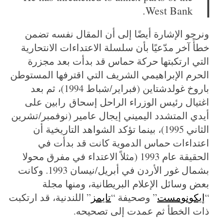
c
West Bank.
h
f
ونرجو الإشارة أيضًا إلى أن المقال نفسه تضمن
o
خطأً آخر مدّعيًا بأن سلسلة الاعتداءات الانتحارية
r
:
التي ارتكبتها حركة حماس قد بدأت بعد مجزرة
الحرم الإبراهيمي الشريف التي اقترفها المستوطن
باروخ غولدشتاين (فبراير/شباط 1994)، ثم بعد
اغتيال رئيس الوزراء الراحل إسحاق رابين على
أيدي المتشدد اليميني إيجال عامير (نوفمبر/تشرين
الثاني 1995)، بينما تؤكد الشواهد التاريخية أن
اعتداءات حماس الدموية كانت قد بدأت في
الحقيقة عام 1993 (مثلاً الاعتداء في مفرق محولا
بشمال غور الأردن في أبريل/نيسان 1993. وكانت
بعض وسائل الإعلام البريطانية، ومنها مجلة
“
إيكونومست
” وصحيفة “
تايمز
” اللندنية، قد ارتكبت
ذات الخطأ ثم عمدت إلى تصحيحه.