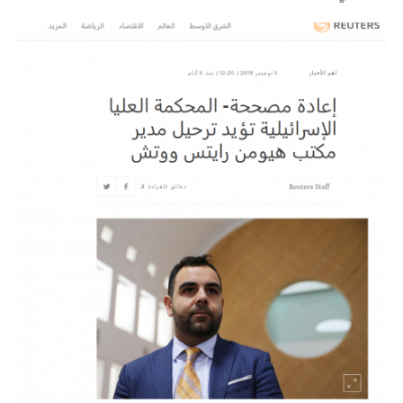
S
e
a
r
c
h
f
o
r