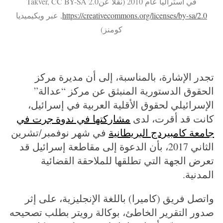
في أستراليا عام 2010 (نقلاً عنTakver, CC BY-SA 2.0
https://creativecommons.org/licenses/by-sa/2.0
, عبر ويكيميديا
كومنز)
تجدر الإشارة، بالمناسبة، إلى أن مديرة مركز
الحقوق الدستورية المنبثق عن مركز “عدالة”
الإسرائيلي لحقوق الأقلية العربية في إسرائيل،
كانت قد أقرت، لدى
مشاركتها في ندوة جرت في
جامعة كامبيردج البريطانية
في شهر نوفمبر/تشرين
الثاني 2017، بأن الدعوة إلى مقاطعة إسرائيل قد
تعرض الجهة التي تطلقها للملاحقة القضائية
المدنية.
واتصل فريق (كاميرا) باللغة الإنجليزية، على إثر
صدور التقرير الخاطئ، بوكالة رويتر بطلب تصحيحه