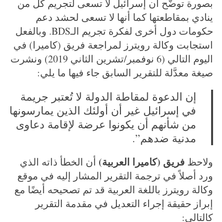
بصورة توضّح أن إسرائيل لا تسعى لتجريم كل من
ينادي بمقاطعتها كما أنها لا تسعى لحشد دعم
حكومات دول أخرى لفكرة تجريم الـBDS. وبالفعل
استجابت وكالة رويترز لمراجعة فريق (كاميرا) في
اليوم التالي (6 نوفمبر/تشرين الثاني 2019) ونشرت
صيغة معدَّلة للتقرير السابق جاء فيها ما يلي:
إن الدعوة لمقاطة الدولة لا تُعتبر جريمة
في إسرائيل غير أن أولئك الذين يمارسونها
من شأنهم أن يكونوا عرضة لإقامة دعاوى
مدنية ضدهم”.
فريق (كاميرا العربية)
ولاحظ
أن الخطأ ذاته الذي
ورد أصلاً في ترجمة التقرير المشار إليه في موقع
وكالة رويترز باللغة العربية قد تم تصحيحه أيضًا مع
إبراز حقيقة إجراء التعديل في مقدمة التقرير
كالتالي: