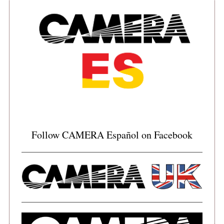
S
e
a
r
c
Follow CAMERA Español on Facebook
h
f
o
r
: