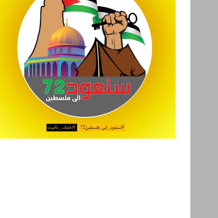
S
e
a
r
c
h
f
o
r
: