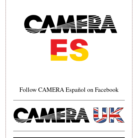
S
e
a
r
c
Follow CAMERA Español on Facebook
h
f
o
r
: