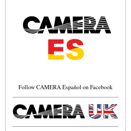
S
e
a
r
c
Follow CAMERA Español on Facebook
h
f
o
r
: