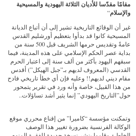
مقامًا مقدّسا للأديان الثلاثة اليهودية والمسيحية
والإسلام
“
غير أن الوقائع التاريخية تشير إلى أن أتباع الديانة
المسيحية كانوا قد بدأوا بتعظيم أورشليم القدس
عامةً وتقديس حرمها الشريف قبل 500 سنة من
بداية عصر الحكم الإسلامي على هذه المدينة، فيما
سبقهم اليهود بأكثر من ألف سنة إلى اعتبار الحرم
القدسي (المعروف لديهم بـ”جبل الهيكل”) أقدس
مقام ديني لديهم!! وعليه فإن أي خطأ تاريخي فادح
من هذا القبيل، خاصة وأنه ورد في تقرير يتمحور
حول”التاريخ اليهودي” إنما يثير أشد تساؤلات..
وتمكنت مؤسسة “كاميرا” من إقناع محرري موقع
الوكالة الفرنسية بضرورة تغيير هذا الوصف
الخاطئ وقاموا بنشر نسخة جديدة للفقرة المنوه