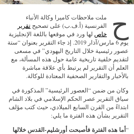
ح
ملت ملاحظات كاميرا وكالة الأنباء
الفرنسية (أ.ف.ب) على تصحيح
تقرير
خاص
لها ورد في موقعها باللغة الإنجليزية
يوم 6 مارس/آذار 2019. إذ جاء التقرير بعنوان “ستة
عصور رئيسية خلال التاريخ اليهودي” في مسعى
لتقديم خلفية تاريخية عامة حول هذه المسألة، مع
العلم أن التقرير لم يرتبط بأي علاقة مباشرة
بالأخبار والتقارير الصحفية المعتادة للوكالة.
وكان من ضمن “العصور الرئيسية” المذكورة في
سياق التقرير عصر الحكم الإسلامي في بلاد الشام
ابتداءً من القرن السابع الميلادي، حيث كتب مؤلف
التقرير بشأن هذه الفترة ما يلي:
أما هذه الفترة فأصبحت أورشليم-القدس خلالها
“