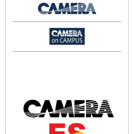
S
e
a
r
c
h
f