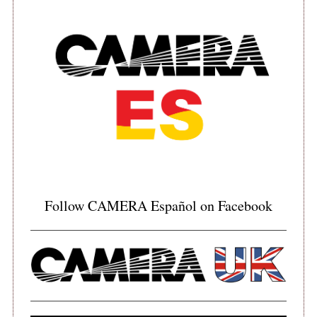
S
e
a
r
c
Follow CAMERA Español on Facebook
h
f
o
r
: