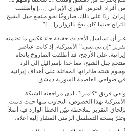
من أفراد الحرس الثوري الإيراني […] وأطلقت
إيران، ردًا على ذلك، صاروخًا نحو منتجع جبل الشيخ
للتزلج حينما كان يعجّ بالزوار ر[…]”
غير أن تسلسل الأحداث حقيقة جاء عكس ما تضمنه
تقرير “إن.بي.سي.” الأميركية، إذ كانت عناصر
إيرانية، على الأرجح، قد أطلقت الصاروخ باتجاه
منتجع جبل الشيخ، مما حدا بإسرائيل إلى الرد
بهجوم شنته طائراتها المقاتلة على أهداف إيرانية
في ضواحي العاصمة السورية دمشق.
ولقي فريق “كاميرا”، لدى مراجعته الشبكة
الأميركية بهذا الخصوص، التجاوب منها حيث قامت
بإلحاق التقرير بملاحظة تبيّن الخطأ الوارد فيه أصلاً
وتقرّ بصحة التسلسل الزمني المشار إليه أعلاه.