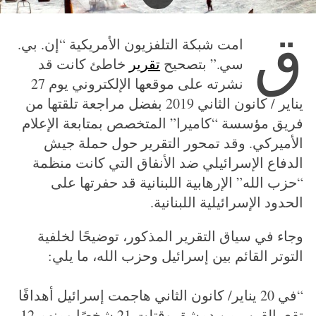
ق
امت شبكة التلفزيون الأمريكية “إن. بي.
سي.” بتصحيح
تقرير
خاطئ كانت قد
نشرته على موقعها الإلكتروني يوم 27
يناير / كانون الثاني 2019 بفضل مراجعة تلقتها من
فريق مؤسسة “كاميرا” المتخصص بمتابعة الإعلام
الأميركي. وقد تمحور التقرير حول حملة جيش
الدفاع الإسرائيلي ضد الأنفاق التي كانت منظمة
“حزب الله” الإرهابية اللبنانية قد حفرتها على
الحدود الإسرائيلية اللبنانية.
وجاء في سياق التقرير المذكور، توضيحًا لخلفية
التوتر القائم بين إسرائيل وحزب الله، ما يلي:
“في 20 يناير/ كانون الثاني هاجمت إسرائيل أهدافًا
تقع بالقرب من دمشق وقتلت 21 شخصًا ومنهم 12