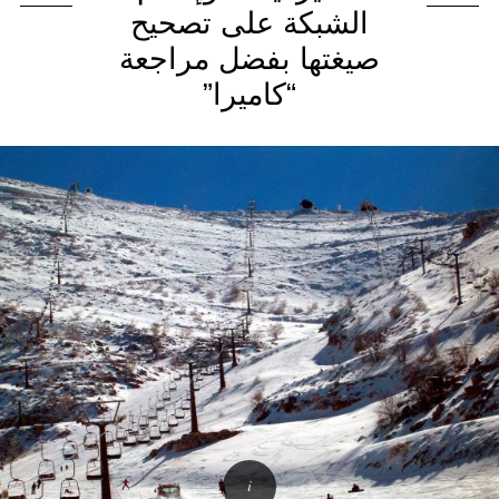
الشبكة على تصحيح
صيغتها بفضل مراجعة
“كاميرا”