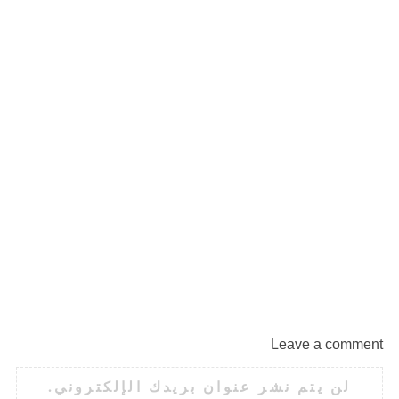
S
e
a
r
c
h
f
o
r
:
ص
Leave a comment
لن يتم نشر عنوان بريدك الإلكتروني.