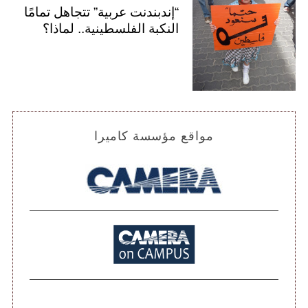
“إندبندنت عربية” تتجاهل تمامًا
النكبة الفلسطينية.. لماذا؟
مواقع مؤسسة كاميرا