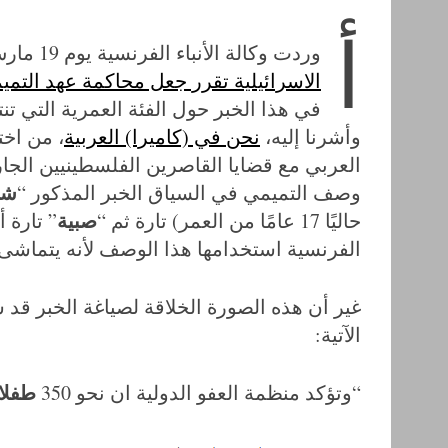
أ
وردت وكالة الأنباء الفرنسية يوم 19 مارس/آذار 2018 خبرًا بعنوان “
الاسرائيلية تقرر جعل محاكمة عهد التمي
في هذا الخبر حول الفئة العمرية التي تنت
وأشرنا إليه،
نحن في (كاميرا) العربية
، من اخت
العربي مع قضايا القاصرين الفلسطينيين الجار
شا
وصف التميمي في السياق الخبر المذكور “
صبية
حاليًا 17 عامًا من العمر) تارة ثم “
” تارة أ
الفرنسية استخدامها هذا الوصف لأنه يتماشى 
غير أن هذه الصورة الخلاقة لصياغة الخبر قد 
الآتية:
طفلا
“وتؤكد منظمة العفو الدولية ان نحو 350