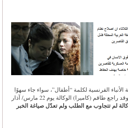
ة الأنباء الفرنسية لكلمة “أطفال”، سواء جاء سهوًا
بجرة قلم أو لدوافع أخرى، لم يكن موضوعيًا. وقد راجع طاقم (كاميرا) الوكالة يوم 22 مارس/ آذار
كالة لم تتجاوب مع الطلب ولم تعدّل صياغة الخبر