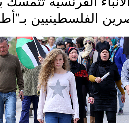
الأنباء الفرنسية تتمسّك
رين الفلسطينيين بـ”أط