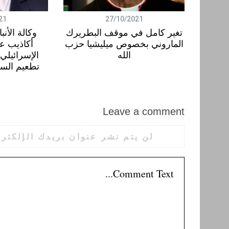
21
27/10/2021
تغير كامل في موقف البطريرك
وكالة الأنب
الماروني بخصوص ميليشيا حزب
أكاذيب ع
الله
الإسرائيلي 
تطعيم السج
Leave a comment
لن يتم نشر عنوان بريدك الإلكترو