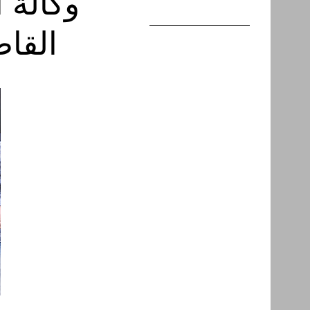
وكالة 
القاص