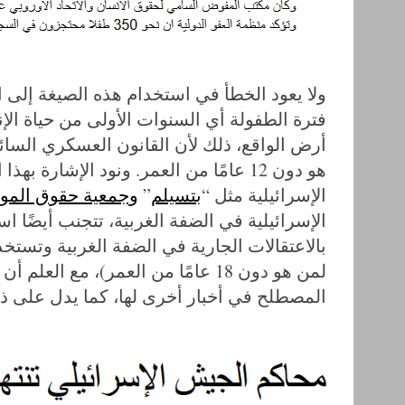
ولا يعود الخطأ في استخدام هذه الصيغة إلى الل
فترة الطفولة أي السنوات الأولى من حياة الإن
أرض الواقع، ذلك لأن القانون العسكري السائ
هو دون 12 عامًا من العمر. ونود الإشا
S
الإسرائيلية مثل “
بتسيلم
”
وجمعية حقوق المو
e
الإسرائيلية في الضفة الغربية، تتجنب أيضًا ا
a
r
بالاعتقالات الجارية في الضفة الغربية وتستخ
c
لمن هو دون 18 عامًا من العمر)، مع ا
h
المصطلح في أخبار أخرى لها، كما يدل على ذلك 
f
o
r
: