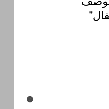
 بوصف
فال”