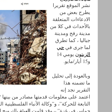
نشر الموقع تقريرا
يطرح بعض من
الادعاءات المتعلقة
S
بالأحداث في كلا من
e
مدينة رفح ومدينة
a
جباليا ، كما تطرق
r
لما جرى في
حي
c
h
الزيتون
يومي 14
f
و15 أيار/مايو.
o
r
وبالعودة إلى تحليل
:
ما تضمنه هذا
التقرير نجد إنه
اعتمد على معلومات قدمتها مصادر من بينها “
التابعة للحركة”، و”وكالة الأنباء الفلسطينية 
حماس في غزة” – وقد قامت
الهيئة
بالترويج ل