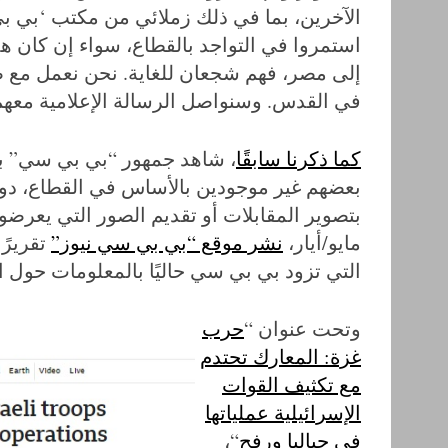
الآخرين، بما في ذلك زملائي من مكتب ‘بي بي 
استمروا في التواجد بالقطاع، سواء إن كان هذا
إلى مصر، فهم شجعان للغاية. نحن نعمل مع ص
في القدس. وسنواصل الرسالة الإعلامية معهم
كما ذكرنا سابقًا
، شاهد جمهور “بي بي سي” ب
بعضهم غير موجودين بالأساس في القطاع، د
بتصوير المقابلات أو تقديم الصور التي يعرض
مايو/أيار،
نشر موقع “بي بي سي نيوز”
تقريرً
التي تزود بي بي سي حاليًا بالمعلومات حول 
وتحت عنوان “
حرب
غزة: المعارك تحتدم
مع تكثيف القوات
الإسرائيلية عملياتها
في جباليا ورفح
“،