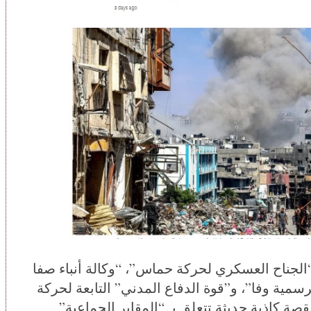
الجناح العسكري لحركة حماس”، “وكالة أنباء صفا
الرسمية وفا”، و”قوة الدفاع المدني” التابعة لحركة
قصة كاذبة حديثة تتعلق بـ “المقابر الجماعية”.