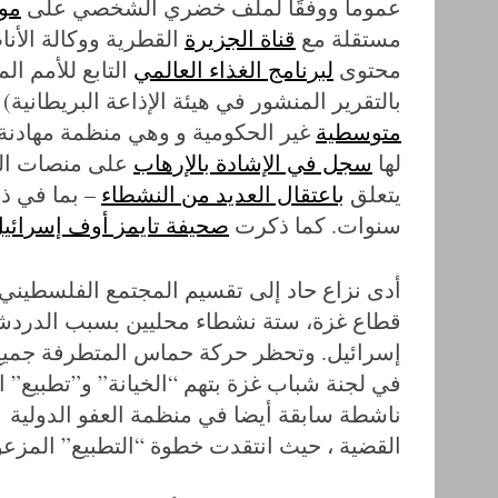
عموما ووفقًا لملف خضري الشخصي على
موقع n
مستقلة مع
قناة الجزيرة
القطرية ووكالة الأن
محتوى
لبرنامج الغذاء العالمي
التابع للأمم الم
بالتقرير المنشور في هيئة الإذاعة البريطانية) 
متوسطية
غير الحكومية و وهي منظمة مهادنة
لها
سجل في الإشادة بالإرهاب
على منصات التو
يتعلق
باعتقال العديد من النشطاء
– بما في ذ
سنوات. كما ذكرت
صحيفة تايمز أوف إسرائي
أدى نزاع حاد إلى تقسيم المجتمع الفلسطين
قطاع غزة، ستة نشطاء محليين بسبب الدردشة
إسرائيل. وتحظر حركة حماس المتطرفة جميع 
في لجنة شباب غزة بتهم “الخيانة” و”تطبيع” ا
ناشطة سابقة أيضا في منظمة العفو الدولية 
القضية ، حيث انتقدت خطوة “التطبيع” المزعو