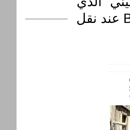
ني” الذي
تتداوله هيئة الإذاعة البريطانية BBC عند نقل