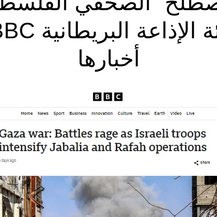
صطلح “الصحفي الفلسطي
أخبارها