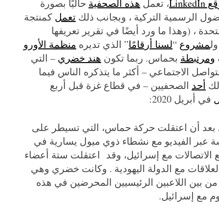
LinkedI
، تعمل
هذه الصحفية
حاليًا بصورة
اضول الرسمية التركية ، وبجانب ذلك
تعمل
كمنتجة
تحدة ، (وهذا ما ورد أيضًا في تقرير تعريفها
ول
مشروع
“
لسنا أرقامًا
” الذي تديره
منظمة الأورو
ومرتبطة
بحماس. ربما تكون
هند خضري
– التي
اصل الاجتماعي – أكثر ما يتذكره الناس فيما
لك
أحد
الصحفيين – في قطاع غزة قبل أربع
ل
في أبريل 2020:
ي بعد أن اعتقلت حركة حماس، التي تسيطر على
 عبر الفيديو مع نشطاء ذوي ميول يسارية في
الاتصالات مع إسرائيل، وقد اعتقلت ستة أعضاء
لعلاقات مع الدولة اليهودية . وكانت خضري وهي
من بين اللاعبين الرئيسيين المحرضين في هذه
م مع إسرائيل.