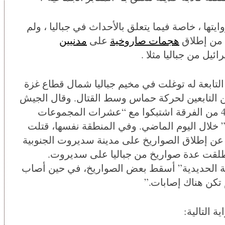
 في روايتها ، خاصة فيما يتعلق بالأحداث في جباليا ، ولم
ه من إطلاق
هجمات صاروخية
على
مدنيين
ئيل من جباليا مثلا .
في الوقت نفسه، قال الجيش إن الفرقة 98 التابعة له توغلت في مخيم جباليا شمال قطاع غزة
ين التابعين لحركة حماس وسط القتال. وقال الجيش
الإسرائيلي إن اللواءين المدرعين السابع و460 من الفرقة اشتبكوا مع “عشرات المجموعات
 خلال اليوم الماضي. وفي المنطقة نفسها، قتلت
 عن إطلاق الصواريخ على مدينة سديروت الجنوبية
طلقت عدة صواريخ من جباليا على سديروت.
بة الحديدية” أسقط بعض الصواريخ، في حين أصاب
تكن هناك إصابات.”
 التالية: