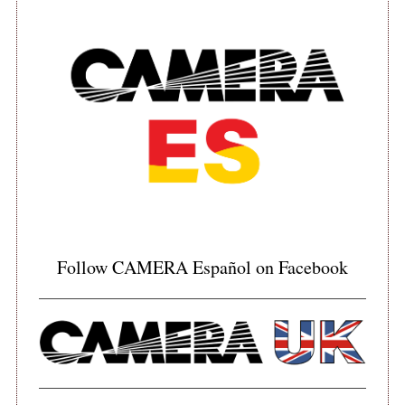
c
h
f
o
r
:
Follow CAMERA Español on Facebook