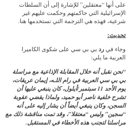
c
على أنها “معتقلين” للإشارة إلى أن السلطات
h
الإسرائيلية التي حاكمتهم وحكمت عليهم غير
f
شرعية، فهذه هي الترجمة التي نستخدمها هنا.
o
r
تحديث:
:
رد
وجاء في
بي بي سي على شكوى الكاميرا
العربية ما يلي:
“نحن نقبل أنه خلال المقابلة الإذاعية مع مراسلة
بي بي سي العربية في رام اللـه، إيمان عريقات،
يوم الأحد 11 سبتمبر/أيلول، كان ينبغي عليها أن
تشرح خلفية ناصر أبو حميد، ولماذا يقضي عقوبة
السجن، وكان ينبغي أيضاً أن يشار إليه على أنه
“سجين” وليس “معتقلا”، وقد تمت مناقشة ذلك مع
مراسلنا لتجنب هذه الأخطاء في المستقبل.