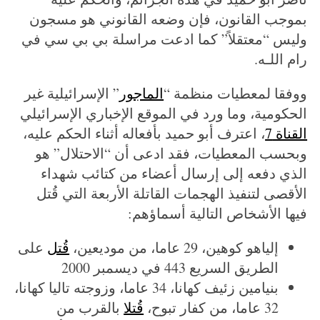
بموجب القانون، فإن وضعه القانوني هو مسجون
وليس “معتقلاً” كما ادعت مراسلة بي بي سي في
رام اللـه.
ووفقا لمعطيات منظمة “
الماجور
” الإسرائيلية غير
الحكومية، وما ورد في الموقع الإخباري الإسرائيلي
القناة 7
، اعترف أبو حميد بأفعاله أثناء الحكم عليه،
وبحسب المعطيات، فقد ادعى أن “الاحتلال” هو
الذي دفعه إلى إرسال أعضاء من كتائب شهداء
الأقصى لتنفيذ الهجمات القاتلة الأربعة التي قُتل
فيها الأشخاص التالية أسماؤهم:
إلياهو كوهين، 29 عاما، من موديعين،
قُتل
على
الطريق السريع 443 في ديسمبر 2000
بنيامين زئيف كهانا، 34 عاما، وزوجته تاليا كهانا،
32 عاما، من كفار تبوح،
قُتلا
بالقرب من