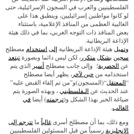
الفلسطينيين والعرب في السجون الإسرائيلية، حتى
لو كانوا مواطنين إسرائيليين، وينطبق هذا على
الغالبية العظمى من المنافذ الإعلامية، باستثناء
بعض المنافذ ذات التوجه الغربي، بما في ذلك هيئة
الإذاعة البريطانية.
وتميل
هيئة الإذاعة البريطانية
إلى
استخدام
مصطلح
سجين
بشكل
متكرر
، لكن ليس دائما وبصورة
تبتعد
عن
الحصرية
؛ وإلى جانب مصطلح
أسير
الذي يتم
استخدامه من
حين لآخر
، يظهر أيضا مصطلح
“
المعتقل
“(المسجون)و”من تم إلقاء القبض عليه”
عند الحديث عن
الـفلسطيني
، وبهذه الصورة يتم
صياغة الخبر بهذا الشكل و(
ترجمته
) أيضا
في
الغالب
.
S
e
ومع ذلك، بما أن مصطلح أسرى
غالباً
ما
تترجم إلى
a
r
الإنجليزية
رسمياً من قبل المسئولين الفلسطينيين