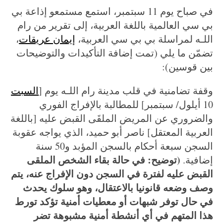
في صباح يوم 11 سبتمبر، استمع مستمعو إذاعة بي
بي سي العالمية باللغة العربية، إلى تقرير من رام
اللـه لمراسلة بي بي سي العربية،
إيمان عريقات
،
تضمّن ما يلي (تمت إضافة التأكيدات والتوضيحات
بين قوسين):
وقفة تضامنية في قلب مدينة رام اللـه يوم [
السبت
10 أيلول/ سبتمبر] للمطالبة بالإفراج الفوري
والضروري عن المريض الملقَى القبض عليه [باللغة
العربية المعتقل] ناصر أبو حميد، الذي يواجه عقوبة
السجن سبعة أحكام بالسجن المؤبد و50 سنة
(توضيح: في حالة بقاء الشخص الملقى
إضافية.
القبض عليه لفترة في السجن دون الإفراج عنه، يتم
وصف وضعه قانونيا بالاعتقال، وهو سلوك يحدث
في حال توفر شبهات أو معطيات أمنية تؤكد تورط
هذا المتهم في أي أنشطة أمنية مشبوهة تضر