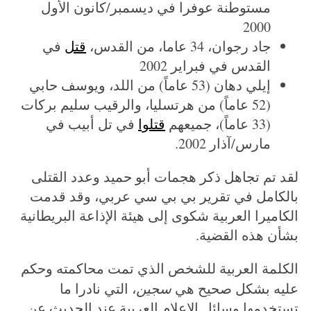
مستوطنة عوفرا في ديسمبر/كانون الأول
2000
جاد رجوان، 34 عاما، من القدس،
قتل
في
القدس في فبراير 2002
إيلي دهان (53 عاماً) من اللد، ويوسف حابي
(52 عاماً) من هرتسليا، والرقيب سليم بركات
(33 عاماً)، جميعهم
قتلوا
في تل أبيب في
مارس/آذار 2002.
لقد تم تجاهل ذكر هجمات أبو حميد وعدد القتلى
بالكامل في تقرير بي بي سي عربي، وقد قدمت
الكاميرا العربية شكوى إلى هيئة الإذاعة البريطانية
بشأن هذه القضية.
الكلمة العربية للشخص الذي تمت محاكمته وحكم
عليه بشكل صحيح هي
سجين
، التي نادرا ما
تستخدمها وسائل الإعلام العربية عند الحديث عن