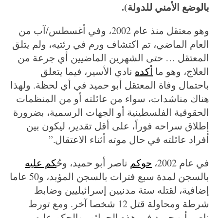
بالوضع الأمني للدولة).
وهو معتقل منذ عام 2002، وفي أغسطس/آب من
العام الماضي، تم اكتشاف ورم في رئتيه، ولم يتلق
المعتقل … حتى الشهرين الماضيين أي جرعة من
العلاج، وهو ما
أكده
نادي الأسير، فيما يتعلق
باحتمال وفاة المعتقل أبو حميد في أي لحظة. ولهذا
هناك مناشدات، سواء من عائلته أو من المنظمات
الحقوقية الفلسطينية أو الجهات الرسمية، بضرورة
إطلاق سراحه فوراً، على أقل تقدير، ليكون بين
أفراد عائلته في حال موته أثناء الاعتقال.”
في عام 2002،
حوكم
ناصر أبو حميد، وح
ُكم عليه
بالسجن لمدة سبع فترات بالسجن المؤبد، و50 عاما
إضافية، لقتله ستة مدنيين إسرائيليين وضابط
شرطة ومحاولة قتل 12 شخصا آخر. ومع تورط
ناصر أبو حميد في هذه الجرائم، والحكم عليه