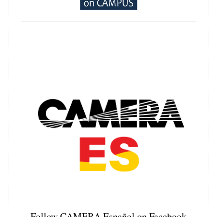
e
a
r
c
h
f
o
r
:
Follow CAMERA Español on Facebook