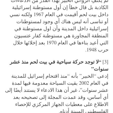
لم يكتفِ الروائي الخبير بهذا القدر من الادعاءات
الكاذبة بل قال خطأ إن أول مستوطنة إسرائيلية
داخل بيت لحم أقيمت في العام 1967 ولكنه نسي
أو تناسى أنه ليس هناك أي وجود لمستوطنات
إسرائيلية داخل المدينة وأن اول مستوطنة في
المنطقة المجاورة هي مستوطنة كفار عتسيون
التي أعيد بناءها في العام 1970 بعد إخلائها خلال
حرب 1948.
“لا توجد حركة سياحية في بيت لحم منذ عشر
[3]
سنوات”
إدعى “الخبير” بأنه “منذ اقتحام إسرائيل للمدينة
في العام 2002 بقيت السياحة معدومة فيها لمدة
عشر سنوات”، غير أن هذا الادعاء لا يستند أيضًا إلى
أي أساس، وقد عمدت المجلة إلى تصحيحه بعد
الاطلاع على معطيات الجهاز المركزي للإحصاء
الفلسطيني المبينة أدناه.