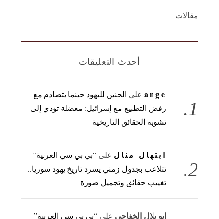
مقالات
أحدث التعليقات
ange
على
الحنين لليهود حينما يتصادم مع
رفض التطبيع مع إسرائيل: معضلة تؤدي إلى
تشويه الحقائق التاريخية
ابتهال منال
على
“بي بي سي العربية”
تتلاعب بجدول زمني يسرد تاريخ يهود سوريا..
تغييب حقائق وتجميل صورة
ابو بلال الخفاجي
على
“بي بي سي العربية”