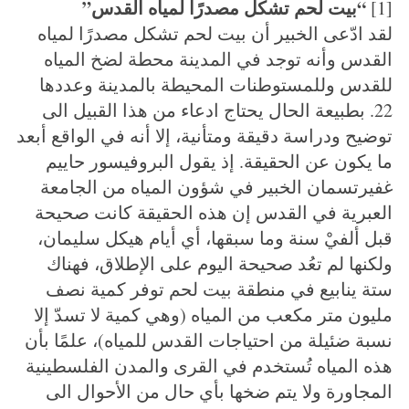
“بيت لحم تشكل مصدرًا لمياه القدس”
[1]
لقد ادّعى الخبير أن بيت لحم تشكل مصدرًا لمياه
القدس وأنه توجد في المدينة محطة لضخ المياه
للقدس وللمستوطنات المحيطة بالمدينة وعددها
22. بطبيعة الحال يحتاج ادعاء من هذا القبيل الى
توضيح ودراسة دقيقة ومتأنية، إلا أنه في الواقع أبعد
ما يكون عن الحقيقة. إذ يقول البروفيسور حاييم
غفيرتسمان الخبير في شؤون المياه من الجامعة
العبرية في القدس إن هذه الحقيقة كانت صحيحة
قبل ألفيْ سنة وما سبقها، أي أيام هيكل سليمان،
ولكنها لم تعُد صحيحة اليوم على الإطلاق، فهناك
ستة ينابيع في منطقة بيت لحم توفر كمية نصف
مليون متر مكعب من المياه (وهي كمية لا تسدّ إلا
نسبة ضئيلة من احتياجات القدس للمياه)، علمًا بأن
هذه المياه تُستخدم في القرى والمدن الفلسطينية
المجاورة ولا يتم ضخها بأي حال من الأحوال الى