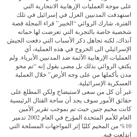
e
على موجة العمليات الإرهابية الانتحارية التي
a
استهدفت المدنيين العزل في إسرائيل في تلك
r
c
الفترة، شارك الروائي “الخبير” قراء المجلة قصة
h
شخصية خاصة بالتجربة التي تعرضت لها حماته
f
آنذاك، لكنه تجاهل ذكر الأسباب التي دفعت الجيش
o
الإسرائيلي الى الخروج في هذه العملية، أي
r
:
العمليات الإرهابية الآثمة ضد المدنيين الأبرياء. ولم
يكتفِ الروائي بذلك بل مضى يقول إنه “تم محو
مدن بأكملها من على وجه الأرض” خلال العملية
العسكرية الإسرائيلية.
غير أن كل من سعى لاستيضاح ولكن المطلع على
حقائق الأمور سوف يجد أن ساحة القتال الرئيسية
كانت مخيم جنين حيث تم بموجب تقرير الأمين
العام للأمم المتحدة المؤرخ في العام 2002 تدمير
10% من المخيم كليًا إثر المواجهات المسلحة التي
اندلعت فيه.