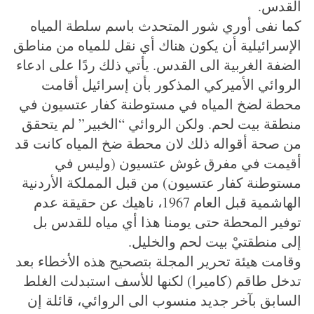
القدس.
كما نفى أوري شور المتحدث باسم سلطة المياه
الإسرائيلية أن يكون هناك أي نقل للمياه من مناطق
الضفة الغربية الى القدس. يأتي ذلك ردًا على ادعاء
الروائي الأميركي المذكور بأن إسرائيل أقامت
محطة لضخ المياه في مستوطنة كفار عتسيون في
منطقة بيت لحم. ولكن الروائي “الخبير” لم يتحقق
من صحة أقواله ذلك لان محطة ضخ المياه كانت قد
أقيمت في مفرق غوش عتسيون (وليس في
مستوطنة كفار عتسيون) من قبل المملكة الأردنية
الهاشمية قبل العام 1967، ناهيك عن حقيقة عدم
توفير المحطة حتى يومنا هذا أي مياه للقدس بل
إلى منطقتيْ بيت لحم والخليل.
وقامت هيئة تحرير المجلة بتصحيح هذه الأخطاء بعد
تدخل طاقم (كاميرا) لكنها للأسف استبدلت الغلط
السابق بآخر جديد منسوب الى الروائي، قائلة إن