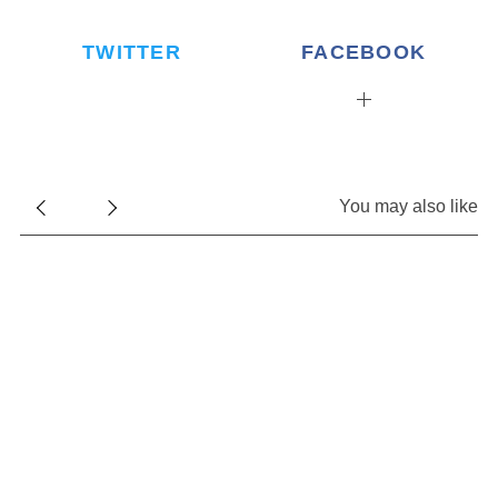
TWITTER
FACEBOOK
S
e
a
You may also like
r
c
h
f
o
r
: