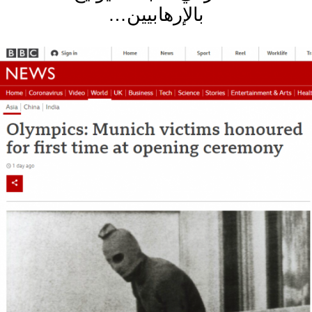
بالإرهابيين…