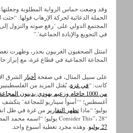
وقد وضعت حماس الرواية المطلوبة وجعلتها هدف
المجتمع الدولي على ‘رفع صوته والنزول إلى ا
في التجويع والإبادة الجماعية’.”
امتثل الصحفيون الغربيون بحذر، وظهرت تغطية
المجاعة الجماعية في قطاع غزة، مع إبراز حا
على سبيل المثال، في صفحة
أخبار
كانت: “
في غزة
، يُقتل المزيد من الفلسطينيين أثنا
من 1000 حاخام وزعيم يهودي يدينون المجاعة في غزة
أغسطس؛ “‘أسوأ سيناريو للمجاعة’ يتكشف ف
يوليو؛ “ماذا
تظهر التقارير
من غزة في ظل انفص
“Consider This”، 28 يوليو؛ “اسمه محمد المطوق، عمره 18 شهراً، وهو يتضور جوعاً في غزة”،
27 يوليو
. وهذه مجرد تغطية أسبوع واحد.