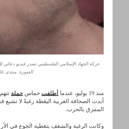
S
e
a
r
c
h
حركة الجهاد الإسلامي الفلسطيني تصدر فيديو دعائي للرهين الإ
f
الصورة: منتدى عائ
o
r
:
منذ 19 يوليو، عندما
أطلقت
حماس
حملة
تتهم 
أبدت الصحافة الغربية اليقظة رغبةً لا تشبع 
الممزق بالحرب.
وكانت الرغبة والشغف بتغطية الجوع في الأر