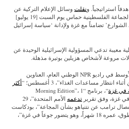
اً استراتيجياً. و
نقلت
وسائل الإعلام التركية عن
الحملة الدعائية لحركة الإرهاب قولها: “حثت الجماعة الفلسطينية حماس يوم السبت [19 يوليو]
لشوارع’ تضامناً مع غزة ولإدانة ‘سياسة إسرائيل
 معيبة تدعي المسؤولية الإسرائيلية الوحيدة عن
لات مروعة لأشخاص هزيلين بوتيرة مذهلة.
الشرق الأوسط في راديو NPR الوطني العام، العناوين
ء انتظار مساعدات الغذاء”، 3 أغسطس؛ “
أكثر
“، برنامج “Morning Edition”، 1
ي غزة، وفق تقرير
تدعمه
الأمم المتحدة”، 29
ال ترامب عن نتنياهو بشأن المجاعة”، بودكاست