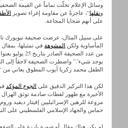
وسائل الإعلام تخلّت تماماً عن القيمة الصحف
و
نقلها
“، عاجزةً عن مقاومة إغراء تصوير
الأطف
على أنهم ضحايا المجاعة.
على سبيل المثال، عرضت صحيفة نيويورك تا
المأساوية ولكن
المشوهة
في تمثيلها، بمقال
من عدد الصحيفة ا
يوجد شيء’.” واضطرت الصحيفة لاحقاً إلى ال
الطفل محمد زكريا أيوب المطوق يعاني من 
لكن هذا التركيز الدقيق على
الجوع المؤكد
في 
الأخيرة مع ظهور لقطات صادمة توثق الهزال 
مروعة للرهين الإسرائيليين إفيتار ديفيد ور
حماس والجهاد الإسلامي الفلسطيني على التوا
لم يكن هناك مقال أو صورة بارزة على الصفحة