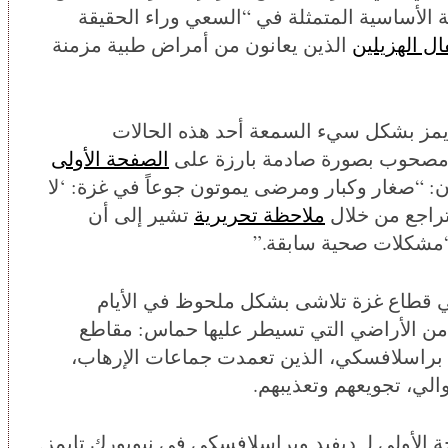
ية الأساسية المتمثلة في “السعي وراء الحقيقة
ال الهزيلين
الذين يعانون من أمراض طبية مزمنة
يمز بشكل سيء السمعة أحد هذه الحالات
 مصحوب بصورة صادمة بارزة على
الصفحة الأولى
لصادر بتاريخ 25 يوليو بعنوان: “صغار وكبار ومرضى يموتون جوعاً في غزة: ‘لا
تراجع من خلال
ملاحظة تحريرية
تشير إلى أن
“مشكلات صحية سابقة.”
قطاع غزة تلاشى بشكل ملحوظ في الأيام
من الأراضي التي تسيطر عليها حماس: مقاطع
وم براسلافسكي، الذين تعمدت جماعات الإرهاب،
لي، تجويعهم وتعذيبهم.
 الأولى لـ ديفيد وبراسلافسكي في نيويورك تايمز.