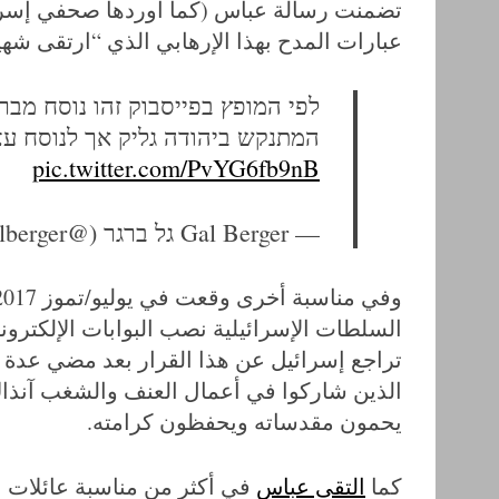
تضمنت رسالة عباس (كما أوردها صحفي إسرائي
عبارات المدح بهذا الإرهابي الذي “ارتقى شهيد
לפי המופץ בפייסבוק זהו נוסח מ
המתנקש ביהודה גליק אך לנוסח עצ
pic.twitter.com/PvYG6fb9nB
— Gal Berger גל ברגר (@galberger)
السلطات الإسرائيلية نصب البوابات الإلكتر
تراجع إسرائيل عن هذا القرار بعد مضي عدة أ
الذين شاركوا في أعمال العنف والشغب آنذاك
يحمون مقدساته ويحفظون كرامته.
كما
التقى عباس
في أكثر من مناسبة عائلات عد