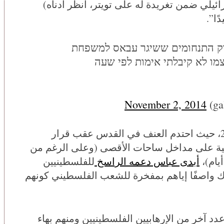
لي ضمن تغريدة له على تويتر، أنظر أدناه)
ًا”.
ברק התנחומים ששיגר עבאס למשפחת
מו לא קיבלתי אימות לפי שעה
November 2, 2014
وفي مناسبة أخرى وقعت في يوليو/تموز 2017، حيث احتدم العنف في القدس عقب قرار
ونية على مداخل ساحات الأقصى (وعلى الرغم من
يام)،
أبدى عباس دعمه الراسخ
للفلسطينيين
 واصفًا إياهم بمفخرة للشعب الفلسطيني كونهم
د آخر من الإرهابيين الفلسطينيين ومنهم بهاء