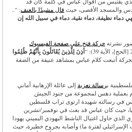
 الذي يقتبس من أقوال عباس في كلمة كان قد
قال مشيدًا بالعنف
: “..
دماء نظيفة، دماء نقية، دماء في سبيل الله إن
صور نشرته
حركة فتح على صفحة الفيسبوك
أذِنَ لِلَّذِينَ يُقَاتَلُونَ بِأَنَّهُمْ ظُلِمُوا
الحركة أتبعت كلام عباس بمشاهد عنيفة من الضفة
رسالة تعزية
إلى عائلة الإرهابية أماني
يام بعملية دهس لمجموعة من جنود الجيش
باس في رسالته شهيدة ارتوى تراب فلسطين
عها، حيث كان عباس قد بعث في نوفمبر/تشرين
عتز حجازي الذي حاول اغتيال الناشط اليهودي اليميني يهودا
 الإسرائيلي لفترة ما) وأصابه بجروح خطيرة، حيث