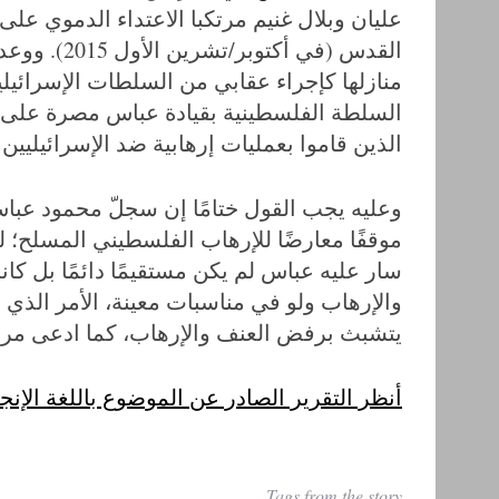
عليان وبلال غنيم مرتكبا الاعتداء الدموي ع
القدس (في أ
منازلها كإجراء عقابي من السلطات الإسرائيلي
السلطة الفلسطينية بقيادة عباس مصرة على د
الذين قاموا بعمليات إرهابية ضد الإسرائيليين (
وعليه يجب القول ختامًا إن سجلّ محمود عب
موقفًا معارضًا للإرهاب الفلسطيني المسلح؛ ل
سار عليه عباس لم يكن مستقيمًا دائمًا بل كان
والإرهاب ولو في مناسبات معينة، الأمر الذي 
يتشبث برفض العنف والإرهاب، كما ادعى مر
أنظر التقرير الصادر عن الموضوع باللغة الإنج
Tags from the story