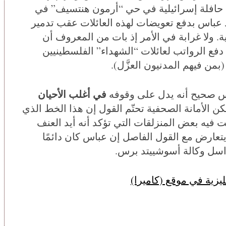
لى حافلة إسرائيلية في حي “أرمون هنتسيف” في
كتوبر/تشرين الأول 2015). ووعد عباس بدفع تعويضات لهذه العائلات عقب تدمير
ة. ولا غرابة في الأمر إذ بات من المعروف أن
فع الرواتب لعائلات “الشهداء” الفلسطينيين
بمن فيهم المدنيون العزَّل).
في أغلب الأحيان
اس صحيح أنه يدل على وقوفه
كن الأمانة الصحفية تحتّم القول إن هذا الخط الذي
ت فيه بعض المنزلقات التي تؤكد أنه أيد العنف
يتعارض مع القول الفاصل إن عباس كان دائمًا
اسل وكالة أسوشييتد برس.
ليزية في موقع (كاميرا)