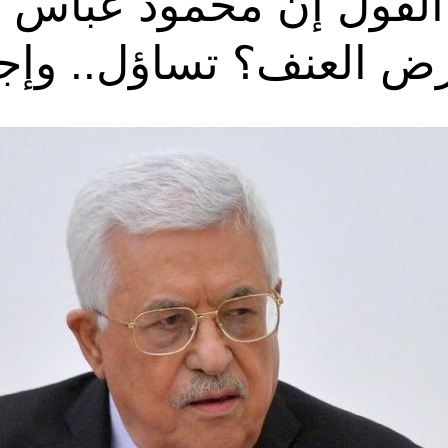
القول إن محمود عباس كا
رض العنف؟ تساؤل.. وإجا