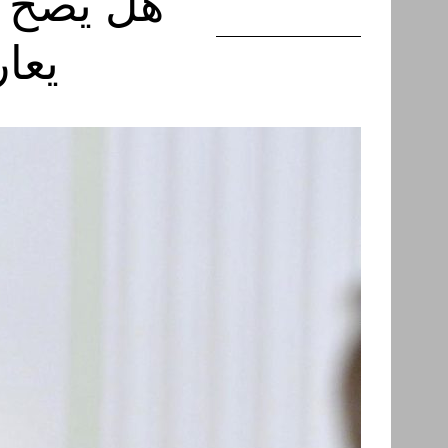
هل يصحّ 
يعا