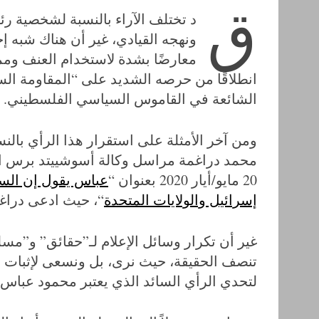
ق
د تختلف الآراء بالنسبة لشخصية ر
ونهجه القيادي، غير أن هناك شبه إج
معارضًا بشدة لاستخدام العنف ومم
انطلاقًا من حرصه الشديد على “المقاومة ال
الشائعة في القاموس السياسي الفلسطيني.
ومن آخر الأمثلة على استقرار هذا الرأي بال
محمد دراغمة مراسل وكالة أسوشييتد برس الأ
20 مايو/أيار 2020 بعنوان “
عباس يقول إن السلط
إسرائيل والولايات المتحدة
“، حيث ادعى دراغم
غير أن تكرار وسائل الإعلام لـ”حقائق” و”مسلما
تنصف الحقيقة، حيث نرى، بل ونسعى لإثبات ود
لتحدي الرأي السائد الذي يعتبر محمود عباس 