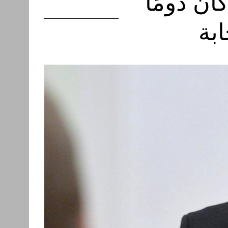
ن دومًا
بة