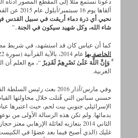
دعونا نستمع مثلاً إلى المقطع المصور أدناه
ألقاها يوم 16 سبتمبر/أيلول عام 2015 عن القدس والمسجد الأقصى، حيث
نحيي أي ذرة دماء أريقت في سبيل القدس فهي 
شاء الله، وكل شهيد سيكون في الجنة
..”
S
e
كما أن عباس كان قد استشهد، في شريط م
a
r
الخاصة بها
عام 2014، بالآية القرآنية (سورة 22 [الحج]، الآية 39): “
c
ۚ وَإِنَّ اللَّهَ عَلَىٰ نَصْرِهِمْ لَقَدِيرٌ
“، مع العلم أن 
h
الغربية.
f
o
r
وفي مارس/آذار 2016 بعث رئيس السلطة الفلسطينية ب
:
حسني سباتين التي قُتلت خلال محاولتها الق
الإسرائيلي جنوبي بيت لحم، حيث اعتبرها ع
بدمائها. ولم تكن هذه الرسالة الأولى من نو
الثاني 2014 بتعازيه لعائلة الإرهابي م
غليك (الذي أصبح فيما بعد عضوًا في الكنيست