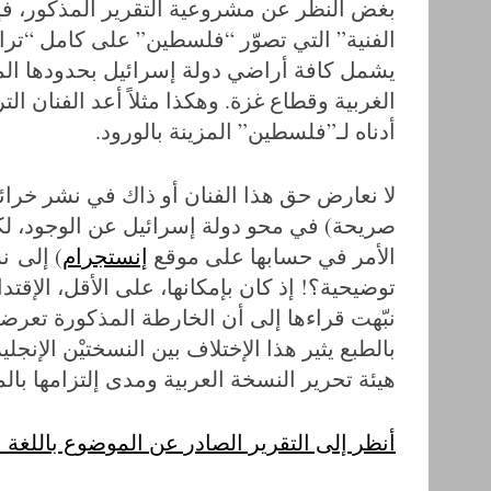
بغض النظر عن مشروعية التقرير المذكور، ف
الفنية” التي تصوّر “فلسطين” على كامل “ترابه
أدناه لـ”فلسطين” المزينة بالورود.
لا نعارض حق هذا الفنان أو ذاك في نشر خرائ
صريحة) في محو دولة إسرائيل عن الوجود، ل
الأمر في حسابها على موقع
إنستجرام
) إلى ن
توضيحية؟! إذ كان بإمكانها، على الأقل، الإقتد
نبّهت قراءها إلى أن الخارطة المذكورة تعرض
بالطبع يثير هذا الإختلاف بين النسختيْن الإنج
هيئة تحرير النسخة العربية ومدى إلتزامها بالم
أنظر إلى التقرير الصادر عن الموضوع باللغة ا