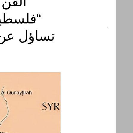
الفن 
“فلسطين
تساؤل عن م