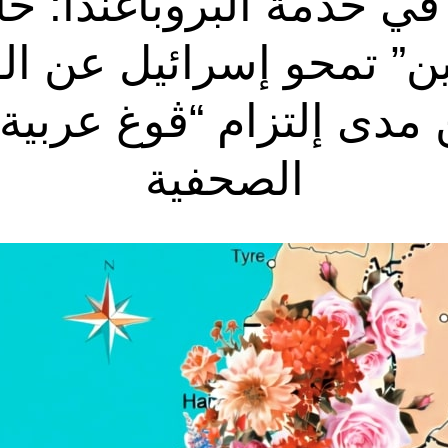
في خدمة البروباغندا: خ
” تمحو إسرائيل عن ا
دى إلتزام “ڤوغ عربية” 
الصحفية