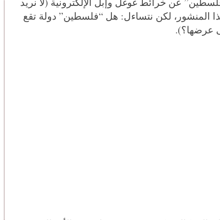
لسطين” عن خرائط غوغل وإبل الإلكترونية (لا نريد
ذا المنشور، لكن نتساءل: هل “فلسطين” دولة تقع
ى عرضها؟).