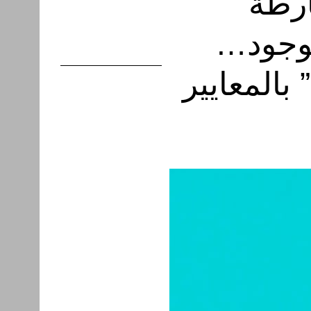
ارطة
لوجود…
بالمعايير