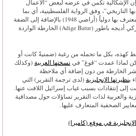
إن الإشكالية تكمن في عرضه لبعض “الأعمال
ا التاريخي”، وفق الرواية الفلسطينية، أي بما
يشمل كافة أراضي دولة إسرائيل بحدودها المعترف بها دولياً (أراضي 1948) بالإضافة إلى الضفة
الغربية وقطاع غزة. وهكذا مثلاً أعد الفنان التركي أديجه باطور (Adige Batur) الخارطة الواردة
ط كهذه، بكل ما تحمله من رغبة (ضمنيةً كانت أو
كن لماذا عمدت “ڤوغ” في
نسختها العربية
(وكذلك
شر الخارطة من دون إضافة أي ملاحظة
اء
بنظيرتها الإنجليزية
(لدى ترجمة التقرير) التي
ت إلى إنتقادات بسبب غياب إسرائيل اللافت عنها.
ليزية والعربية لذات التقرير تساؤلات حول مصداقية
عايير الصحفية المتعارف عليها.
لإنجليزية في موقع (كاميرا)