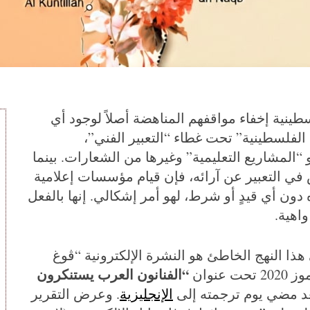
ينية إخفاء مواقفهم المناهضة أصلاً لوجود أي
لفلسطينية” تحت غطاء “التعبير الفني”،
المشاريع التعليمية” وغيرها من الشعارات. بينما
ي التعبير عن آرائه، فإن قيام مؤسسات إعلامية
ون أي قيدٍ أو شرط، لهو أمر إشكالي. إنها بالفعل
اهية.
ذا النهج الخاطئ هو النشرة الإلكترونية “ڤوغ
“الفنانون العرب يستنكرون
 مضي يوم ترجمته إلى
الإنجليزية
. وعرض التقرير