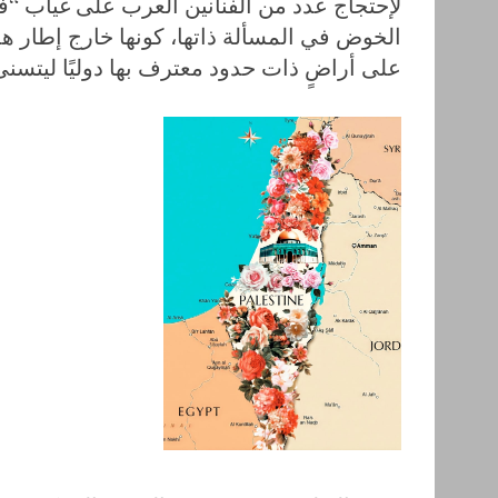
لإحتجاج عدد من الفنانين العرب على غياب “ف
الخوض في المسألة ذاتها، كونها خارج إطار ه
على أراضٍ ذات حدود معترف بها دوليًا ليتسن