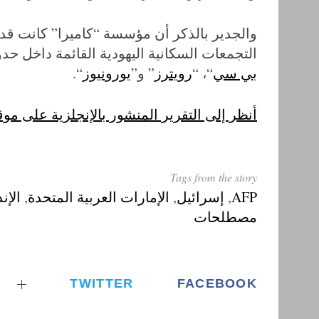
والجدير بالذكر أن مؤسسة “كاميرا” كانت قد
التجمعات السكانية اليهودية القائمة داخل حدو
بي سي
“، “
رويترز
” و”
يورونيوز
“.
أنظر إلى التقرير المنشور بالإنجلزية على موقع “CAMERA UK” التابع لمؤسسة “ك
Tags from the story
AFP
,
إسرائيل
,
الإمارات العربية المتحدة
,
الإن
مصطلحات
TWITTER
FACEBOOK