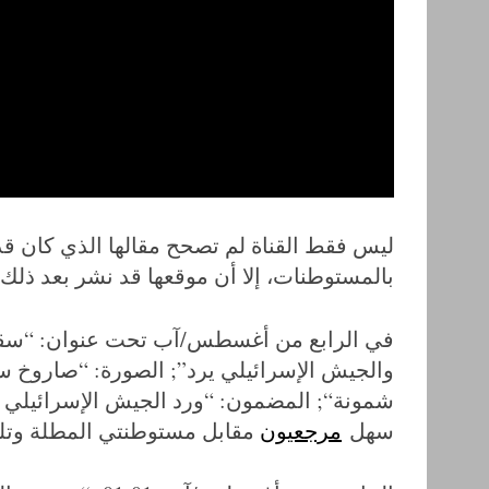
S
e
a
r
c
h
ليس فقط القناة لم تصحح مقالها الذي كان ق
f
بالمستوطنات، إلا أن موقعها قد نشر بعد ذلك
o
r
:
في الرابع من أغسطس/آب تحت عنوان: “سقو
والجيش الإسرائيلي يرد”; الصورة: “صاروخ
شمونة“; المضمون: “ورد الجيش الإسرائيلي 
سهل
مرجعيون
مقابل مستوطنتي المطلة وتل