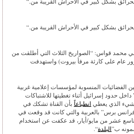
“.الخامس من أغسطس/آب, 01:01: “تجددت الحرائق بشكل كبير في الأحراش القريبة من
“.الخامس من أغسطس/آب, 02:33: “تجددت الحرائق بشكل كبير في الأحراش القريبة من
ي محمد قواس: “الصواريخ الثلاث التي أطلقت من
ذكرى مرور عام على كارثة مرفأ بيروت) واستهدفت
بين الفضائيات المنسوبة لمؤسسات إعلامية غربية
اخل حدود إسرائيل أثناء تغطيتها للاشتباكات
الشيء الذي يعطي
انطباعاً
بأن القناة تشكك في
“فرانس برس” بالعربية والتي كانت قد وقعت في
لتاسع عشر من مايو/أيار، قد عكفت عن استخدام
مونه ب”
البلدة
“.