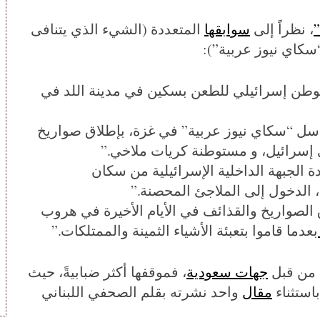
، نظراً إلى
سوابقها
المتعددة (الشيء الذي يتنافى
“سكاي نيوز عربية”):
ن إسرائيلي للطعن بسكين في مدينة اللد في
سل “سكاي نيوز عربية” في غزة، بإطلاق صواريخ
ي إسرائيل، و مستوطنة كريات ملاخي.”
 الجبهة الداخلية الإسرائيلية من سكان
، الدخول إلى الملاجئ المحصنة.”
لصواريخ والقذائف في الأيام الأخيرة في هروب
بعدما قاموا بتعبئة الأشياء الثمينة والممتلكات.”
ة من قبل
جهات سعودية
، فموقفها أكثر ضبابيةً، حيث
باستثناء
مقال
واحد نشرته بقلم الصحفي اللبناني