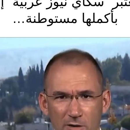
تبر “سكاي نيوز عربية” 
بأكملها مستوطنة…