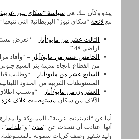
يبدو وكأن تلك هي
سياسة “سكاي نيوز عربية”
مع
لائحة
“سكاي نيوز” البريطانية التي تتبعها 
الثالث عشر من مايو/أيار
– “تعرض مستوط
أراضي 48.”
الخامس عشر من مايو/أيار
– “وأفاد مرا
من القطاع باتجاه مدينة بئر السبع جنوب
السابع عشر من مايو/أيار
– “وطلبت قيادة
المستوطنات القريبة من الحدود اللبنانية
العشرون من مايو/أيار
– “وتسبب إطلاق ا
الآلاف من سكان
مستوطنات غلاف غزة
أما عن “اندبندنت عربية”، المملوكة والمدار
أنها اعتادت أن تتحدث عن “
مدن
” و”
بلدات
“، 
وليد شقير وصف كريات شمونه بالمستوطنة.