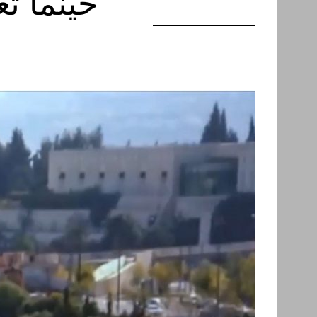
حينما تع