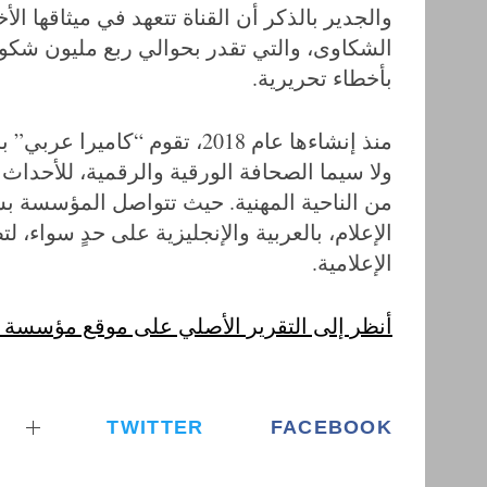
c
والجدير بالذكر أن القناة تتعهد في ميثاقها ا
h
الشكاوى، والتي تقدر بحوالي ربع مليون شكوى 
f
بأخطاء تحريرية.
o
r
:
منذ إنشاءها عام 2018، تقوم “ك
ولا سيما الصحافة الورقية والرقمية، للأحداث
من الناحية المهنية. حيث تتواصل المؤسسة بش
الإعلام، بالعربية والإنجليزية على حدٍ سواء، ل
الإعلامية.
أنظر إلى التقرير الأصلي على موقع مؤسسة “كا
TWITTER
FACEBOOK