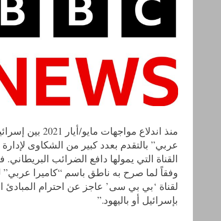
منذ اندلاع مواجه
عربي” بالتقدم بعدد كبير من الشكاوى لإدار
القناة التي يمولها دافع الضرائب البريطاني
وفقاً لما صرح به ناطق باسم “كاميرا عربي” 
S
لقناة ‘بي بي سى’ عاجز عن احترام المبادئ الع
e
بإسرائيل أو باليهود.”
a
r