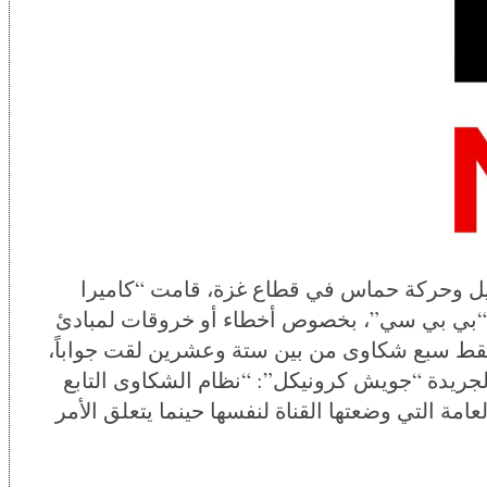
ات مايو/أيار 2021 بين إسرائيل وحركة حماس في قطاع غزة، قامت “كاميرا
ة “بي بي سي”، بخصوص أخطاء أو خروقات لمبادئ
. فقط سبع شكاوى من بين ستة وعشرين لقت جواباً،
لجريدة “جويش كرونيكل”: “نظام الشكاوى التابع
امة التي وضعتها القناة لنفسها حينما يتعلق الأمر