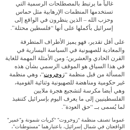
غالباً ما يرتبط بالمصطلحات الرسمية التي
تستخدمها المنظمات الإرهابية مثل حماس
وحزب الله – الذين ينظرون في الواقع إلى
إسرائيل بأكملها على أنها “فلسطين محتلة”.
على أقل تقدير، فهو يميز الأطراف المتطرفة
والمعادية للصهيونية في السياسة اليسارية في
القرن الحادي والعشرين؛ ومن الأمثلة المهمة للغاية
في هذا السياق هو الموقف الرسمي بشأن هذه
المسألة من قبل منظمة “
زوخروت
“، وهي منظمة
غير حكومية ومناهضة للصهيونية وثنائية القومية،
وهي أيضا مكرسة لتشجيع هجرة ملايين
الفلسطينيين إلى ما يعرف اليوم بإسرائيل كتنفيذ
لما يُسمى بــ “حق العودة”.
عموما تصنف منظمة “زوخروت” “كريات شمونة و”عمير”
الواقعتان في شمال إسرائيل، باعتبارهما “مستوطنات”،