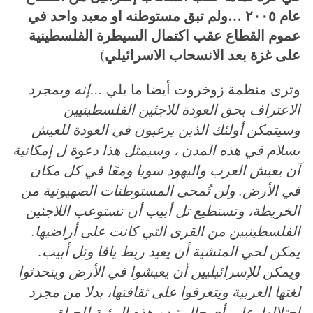
عام ٢٠٠٥ …ولم تبق مستوطنه او معبد واحد في
عموم القطاع عقب اكتمال السيطرة الفلسطينية
على غزة بعد الانسحاب الاسرائيلي)
وترى منظمة زوخروت أيضا ما يلي
…إنه وبمجرد
الاعتراف بحق العودة للاجئين الفلسطينيين
وسيتمكن أولئك الذين يرغبون في العودة للعيش
بسلام في هذه المدن ، وسيمثل هذا دعوة ل إمكانية
آن يعيش العرب واليهود سويا ومعًا في كل مكان
في الأرض.
ولن تُمحى المستوطنات الصهيونية من
الخريطة، وتستطيع تل أبيب أن تستوعب اللاجئين
الفلسطينيين من القرى التي كانت على أراضيها.
يمكن لحي المنشية أن يعيد ربط يافا وتل أبيب.
ويمكن للإسرائيليين أن يعيشوا في الأرض ويتحدثوا
لغتها العربية ويتعرفوا على ثقافتها، بدلا من مجرد
احتلالها.
على أي حال تبدو هذه الرؤية للحياة