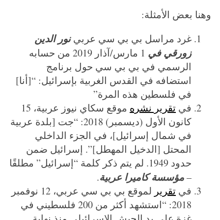
وهنا بعض الأمثلة:
نور الدين
غرد مراسل بي بي سي عربي
زورقي في
1 مارس/آذار 2019 من حسابه
الرسمي في بي بي سي حول برنامج
استضافه في القدس الغربية بإسرائيل: “[أنا]
في فلسطين هذه المرة”
في
تقرير نشره
موقع سكاي نيوز عربية، 15
كانون الأول (ديسمبر) 2018: “جت [بلدة عربية
في شمال إسرائيل]، في الجزء الداخلي
المحتل [الدخيل المهطل]”. إسرائيل ضمن
حدود 1949. لم يتم ذكر كلمة “إسرائيل” مطلقًا
مؤسسة كاميرا عربية
.
–
في
تقرير
لموقع بي بي سي عربي، 12 نوفمبر
2018: “استشهد أكثر من 200 فلسطيني في
غزة على يد الجيش الإسرائيلي منذ نهاية