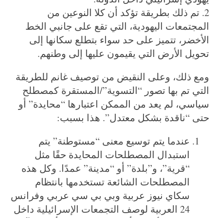
2. تم ذلك بطريقة تؤكد أن كلا النوعين من
المجتمعات اليهودية، التي تقع على جانبي الخط
الأخضر، تتميز على حد سواء بتطلع سكانها إلى
تحويل الأرض التي يقيمون عليها إلى وطنهم.
S
e
ومع ذلك، وعلى النقيض من توصيف غانم للطريقة
a
r
التي تم بها تصور “التسوية”/المستقرة كمصطلح
c
سياسي، لم يعد من الممكن اعتبارها “محايدة” أو
h
حتى “ناقدة بشكل معتدل”. هذا بسبب:
f
o
عندما يتم توسيع معنى “مستوطنة” يتم
r
استبدال المصطلحات المحايدة حقًا مثل
:
“قرية”، و”بلدة” أو “مدينة” عمدًا. وكل هذه
المصطلحات الشائعة تستخدمها بانتظام
سكاي نيوز عربية وبي بي سي عربي وفرانس
24 العربية لوصف التجمعات الإسرائيلية داخل