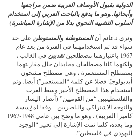
الدولية بقبول الأوصاف العربية ضمن مراجعها
وأبحاثها..وهو ما يدفع بالباحث العربي إلى استخدام
أسلوب التشبيه النحوي بدلا من الإشارة المباشرة)
المستوطنة
المستوطن
وترى د.غانم أن
و
على حد
سواء قد تم استخدامهما في الفترة من بعد عام
نقديين
1967 باعتبارهما مصطلحين
في الغالب ،
ولكنهما كانا مصطلحان محايدان حال مقارنتهما
بمصطلح المستعمرة ، وهي مصطلح مشحون
أيديولوجيًا فضلا عن كلمة “المستعمر”) أيضا. وتم
استخدام هذا المصطلح الأخير وسط العرب
والفلسطينيين “من القوميين” (أنصار اليسار
والتوجه الاشتراكي والناصريين – وفقا لمؤسسة
كاميرا العربية) ، وهو ما وضح بين عامي 1948-1967
وما بعده، كلما تمت الإشارة إلى تعبير “الوجود
اليهودي في فلسطين”.