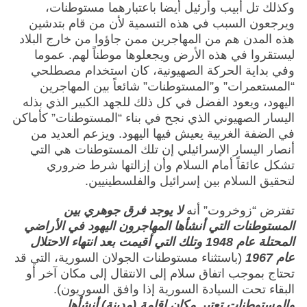
وكذلك تل أبيب وأرئيل أيضا باعتبارهما مستوطنات،
ويرجعون السبب في هذه التسمية لأن من قام بتدشين
هذه المدن هم من المهاجرين ممن جاؤوا من خارج البلاد
ليستقروا في هذه الأرض ويجعلوها موطناً لهم. عموما
وفي بداية الحركة الصهيونية، كان استخدام مصطلحي
“المستعمرات” و”المستوطنات” شائعاً بين المهاجرين
اليهود، ويعود الفضل في كل ذلك للجهد الكبير الذي بذله
اليسار الصهيوني الذي نجح في بناء “المستوطنات” كأماكن
في الضفة الغربية يعيش فيها اليهود. ويزعم العديد من
أنصار اليسار الإسرائيلي إن تلك المستوطنات هي التي
تشكل عائقاً أمام السلام وأن إزالتها شرط ضروري
لتحقيق السلام بين إسرائيل والفلسطينيين.
تفترض “زوخروت” أنه
لا يوجد فرق جوهري بين
المستوطنات التي أنشأها المهاجرون اليهود في الأراضي
المحتلة عام 1948 وتلك التي أقيمت بعد انتهاء الاحتلال
عام 1967
(باستثناء مستوطنات الجولان السورية، التي قد
تحتاج بموجب اتفاق سلام إلى الانتقال إلى مكان آخر أو
البقاء تحت السيادة السورية إذا وافق السوريون).
والمستوطنات تعتبر مكان إقامة (مدينة) أنشأها