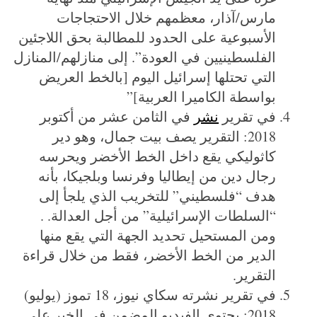
مارس/آذار، معظمهم خلال الاحتجاجات
الأسبوعية على الحدود للمطالبة بحق اللاجئين
الفلسطينيين في العودة”. إلى منازلهم/المنازل
التي تحتلها إسرائيل اليوم [بالخط العريض
بواسطة الكاميرا العربية]”
في تقرير
نشر
في الثامن عشر من أكتوبر
2018: التقرير يصف بيت جمال، وهو دير
كاثوليكي يقع داخل الخط الأخضر ويحرسه
رجال دين من إيطاليا وفرنسا وبلجيكا، بأنه
هدف “فلسطيني” للتخريب الذي يلجأ إلى
“السلطات الإسرائيلية” من أجل العدالة. .
ومن المستحيل تحديد الجهة التي يقع منها
الدير من الخط الأخضر، فقط من خلال قراءة
التقرير.
في تقرير نشرته سكاي نيوز، 18 تموز (يوليو)
2018: يحتوي الفيديو المضمن في الخبر على