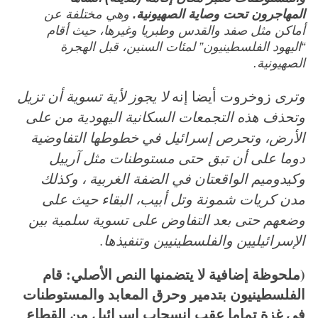
المهاجرون تحت وصاية الصهيونية.
وهي مختلفة عن
أماكن مثل صفد والقدس وطبريا وغيرها، حيث أقام
“اليهود الفلسطينيون” لمئات السنين، قبل الهجرة
الصهيونية.
وترى
زوخروت أيضا إنه
لا يجوز لأية تسوية أن تزيل
وتحذف هذه التجمعات السكانية اليهودية من على
الأرض، وتحرص إسرائيل في خطوطها التفاوضية
دوما على أن تبق حتى مستوطنات مثل آرييل
وكيدوميم الواقعتان في الضفة الغربية ، وكذلك
مدن كريات شمونة وتل أبيب، البقاء حيث على
وضعهم حتى بعد التفاوض على تسوية سلمية بين
الإسرائيليين والفلسطينيين وتنفيذها.
(ملحوظة إضافية لا يتضمنها النص الأصلي: قام
الفلسطينيون بتدمير وحرق المعابد والمستوطنات
في غزة تماما عقب انسحاب إسرائيل من القطاع