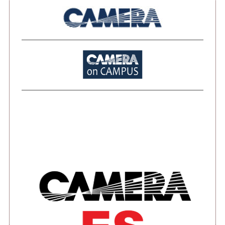
ا
ل
م
ق
ا
ل
ا
ت