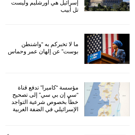
إسرائيل هي أورشليم وليست
تل أبيب
ما لا تخبركم به “واشنطن
بوست” عن إلهان عمر وحماس
مؤسسة “كاميرا” تدفع قناة
“سي إن بي سي” إلى تصحيح
خطأً بخصوص شرعية التواجد
الإسرائيلي في الضفة الغربية