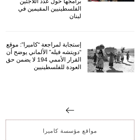
برامجها حول عدد اللاجئين
a
الفلسطينيين المقيمين في
r
لبنان
c
h
f
o
إستجابة لمراجعة “كاميرا”: موقع
r
“دويتشه فيله” الألماني يوضح أن
:
القرار الأممي 194 لا يضمن حق
العودة للفلسطينيين
ت
ص
فّ
ح
مواقع مؤسسة كاميرا