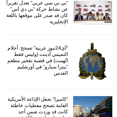
“بي بي سي عربي” تعدل تقريراً
عن نشاط حركة “بي دي أس”
كان قد صدر على موقعها باللغة
الإنجليزية
“آي24نيوز عربية” تصحح: أحلام
التميمي أدينت (وليس فقط
اتُهمت) في قضية تفجير مطعم
“بيتزا سبارو” في أورشليم
القدس
“كاميرا” تجعل الإذاعة الأمريكية
العامة تصحح معطيات خاطئة
S
كانت قد وردت ضمن أحد
e