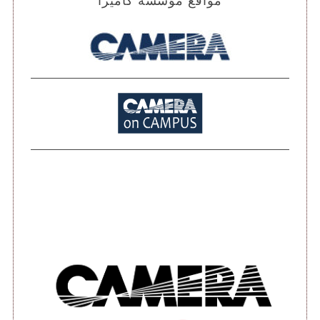
ح
مواقع مؤسسة كاميرا
ا
ل
م
ق
ا
ل
ا
ت