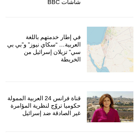
شاشات BBC
في إطار خدمتهم باللغة
العربية… “سكاي نيوز” و”بي بي
سي” تزيلان إسرائيل من
الخريطة
قناة فرانس 24 العربية الممولة
حكوميا تروّج لنظرية المؤامرة
غير الصادقة ضد إسرائيل
S